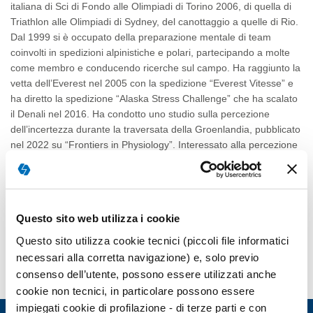
italiana di Sci di Fondo alle Olimpiadi di Torino 2006, di quella di
Triathlon alle Olimpiadi di Sydney, del canottaggio a quelle di Rio.
Dal 1999 si è occupato della preparazione mentale di team
coinvolti in spedizioni alpinistiche e polari, partecipando a molte
come membro e conducendo ricerche sul campo. Ha raggiunto la
vetta dell’Everest nel 2005 con la spedizione “Everest Vitesse” e
ha diretto la spedizione “Alaska Stress Challenge” che ha scalato
il Denali nel 2016. Ha condotto uno studio sulla percezione
dell’incertezza durante la traversata della Groenlandia, pubblicato
nel 2022 su “Frontiers in Physiology”. Interessato alla percezione
della fatica e all’ultra-endurance ha pubblicato numerosi studi sul
tema con i colleghi del Centro ricerche “CERISM” di Rovereto.
Insegna all’Università di Verona ed è autore di diversi libri. Ha due
figlie, atlete professioniste negli sport invernali.
Questo sito web utilizza i cookie
Questo sito utilizza cookie tecnici (piccoli file informatici
necessari alla corretta navigazione) e, solo previo
consenso dell’utente, possono essere utilizzati anche
cookie non tecnici, in particolare possono essere
impiegati cookie di profilazione - di terze parti e con