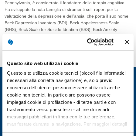
Pennsylvania, è considerato il fondatore della terapia cognitiva.
Ha sviluppato la nota famiglia di strumenti self-report per la
valutazione della depressione e dell’ansia, che porta il suo nome:
Beck Depression Inventory (BDI), Beck Hopelessness Scale
(BHS), Beck Scale for Suicide Ideation (BSS), Beck Anxiety
Inventory (BAI) e Beck Youth Inventories (BYI).
Questo sito web utilizza i cookie
Questo sito utilizza cookie tecnici (piccoli file informatici
necessari alla corretta navigazione) e, solo previo
consenso dell’utente, possono essere utilizzati anche
cookie non tecnici, in particolare possono essere
impiegati cookie di profilazione - di terze parti e con
trasferimento verso paesi terzi - al fine di inviarti
GIUNTI PSYCHOMETRICS
messaggi pubblicitari in linea con le tue preferenze,
manifestate durante la navigazione. Per maggiori dettagli
sul trattamento dei tuoi dati personali durante la
AREA CLIENTI