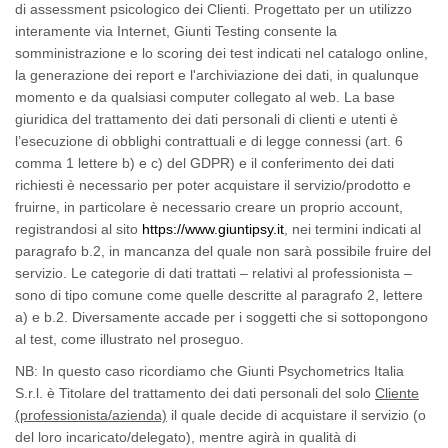
di
assessment
psicologico dei Clienti. Progettato per un utilizzo
interamente via
Internet
,
Giunti Testing
consente la
somministrazione e lo
scoring
dei test indicati nel catalogo
online
,
la generazione dei
report
e l'archiviazione dei dati, in qualunque
momento e da qualsiasi computer collegato al web. La
base
giuridica
del trattamento dei dati personali di clienti e utenti è
l’esecuzione di obblighi contrattuali e di legge connessi (art. 6
comma 1 lettere b) e c) del GDPR) e il
conferimento
dei dati
richiesti è necessario per poter acquistare il servizio/prodotto e
fruirne, in particolare è necessario creare un proprio
account
,
registrandosi al sito
https://www.giuntipsy.it
, nei termini indicati al
paragrafo b.2, in mancanza del quale non sarà possibile fruire del
servizio. Le
categorie
di dati trattati – relativi al professionista –
sono di tipo
comune
come quelle descritte al paragrafo 2, lettere
a) e b.2. Diversamente accade per i soggetti che si sottopongono
al test, come illustrato nel proseguo.
NB: In questo caso ricordiamo che Giunti Psychometrics Italia
S.r.l. è Titolare del trattamento dei dati personali del solo
Cliente
(professionista/azienda)
il quale decide di acquistare il servizio (o
del loro incaricato/delegato), mentre agirà in qualità di