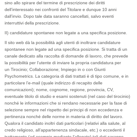
sino allo spirare del termine di prescrizione dei diritti
dell’interessato nei confronti del Titolare e dunque 10 anni
dall’invio. Dopo tale data saranno cancellati, salvo eventi
interruttivi della prescrizione.
II) candidature spontanee non legate a una specifica posizione.
Il sito web dà la possibilità agli utenti di inoltrare candidature
spontanee non legate ad una specifica posizione. Si tratta di un
canale dedicato alla raccolta di domande di lavoro, che prevede
la possibilità per l’utente di inviare la propria candidatura per
un
Tirocinio
;
Collaborazione; Impiego in o con Giunti
Psychometrics.
La
categoria
di dati trattati è di tipo
comune
, e in
particolare l’e-mail (quale indirizzo di recapito delle
comunicazioni); nome, cognome, regione, provincia, CV,
eventuale titolo di studio e esami sostenuti (nel caso del tirocinio)
nonché le informazioni che si rendano necessarie per la fase di
selezione sempre nel rispetto dei principi di non eccedenza e
pertinenza nonché delle norme in materia di diritto del lavoro.
Qualora il candidato inoltri dati particolari (relativi alla salute, al
credo religioso, all’appartenenza sindacale, etc.) o eccedenti il
trattamento (ad esempio mediante l’allegato) tali dati saranno