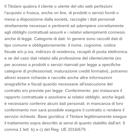
Il Titolare qualora il cliente o utente del
sito web
perfezioni
l’acquisto o fruisca, anche
on line
, di prodotti o servizi forniti o
messi a disposizione dalla società, raccoglie i dati personali
strettamente necessari e pertinenti ad adempiere correttamente
agli obblighi contrattuali assunti e i relativi adempimenti connessi,
anche di legge.
Categorie di dati
: In genere sono raccolti dati di
tipo
comune
e obbligatoriamente: il nome, cognome, codice
fiscale e/o p.iva, indirizzo di residenza, recapiti di posta elettronica
e se del caso dati relativi alla professione del cliente/utente (
es.
per accesso a prodotti o servizi riservati per legge a specifiche
categorie di professionisti; maturazione crediti formativi
), potranno
altresì essere richieste e raccolte anche altre informazioni
anagrafiche e fiscali quando necessarie all’esecuzione del
contratto e/o previste per legge
. Conferimento
: per instaurare il
rapporto contrattuale e assolvere ai relativi obblighi, anche legali,
è necessario conferire alcuni dati personali, in mancanza di loro
conferimento non sarà possibile eseguire il contratto o rendere il
servizio richiesto.
Base giuridica
: il Titolare legittimamente esegue
il trattamento sopra descritto ai sensi di quanto stabilito dall’art. 6
comma 1 lett. b) e c) del Reg. UE 2016/679. .