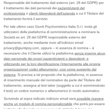
Responsabile del trattamento dati esterno (art. 28 del GDPR) per
il trattamento dei dati personali dei
pazienti/utenti del
professionista
o
clienti /dipendenti dell’azienda
a cui il Titolare del
trattamento fornirà il servizio.
Per tale ultimo caso Giunti Psychometrics Italia S.r.l. invita gli
utilizzatori della piattaforma di somministrazione a nominare la
Società ex art. 28 del GDPR
responsabile esterno del
trattamento
, anche mediante invio all’indirizzo email
privacy@giuntipsy.com, oppure – in assenza di nomina – è
necessario che il Cliente utilizzi la piattaforma
senza inserire alcun
dato personale dei propri pazienti/utenti o dipendenti, e
utilizzando per la loro identificazione (internamente alla propria
organizzazione) codici alfanumerici, così come suggerito dal
sistema
. Si precisa a tal proposito che la piattaforma, in assenza
di inserimento manuale del nominativo da parte del Titolare del
trattamento, assegna al
test taker
(soggetto a cui è somministrato
il
test
) un codice numerico o alfanumerico in modo automatico.
Scrivendo al sopra indicato indirizzo email sarà
possibile ricevere
anche un modulo di nomina personalizzabile
che potrà poi essere