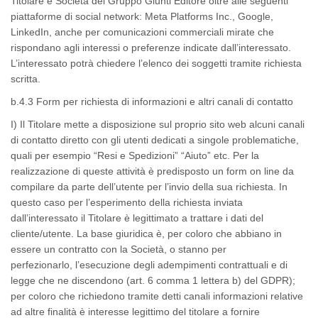
Titolare e Società del Gruppo Giunti Editore oltre alle seguenti
piattaforme di social network: Meta Platforms Inc., Google,
LinkedIn, anche per comunicazioni commerciali mirate che
rispondano agli interessi o preferenze indicate dall’interessato.
L’interessato potrà chiedere l’elenco dei soggetti tramite richiesta
scritta.
b.4.3 Form per richiesta di informazioni e altri canali di contatto
I) Il Titolare mette a disposizione sul proprio sito web alcuni canali
di contatto diretto con gli utenti dedicati a singole problematiche,
quali per esempio “Resi e Spedizioni” “Aiuto” etc. Per la
realizzazione di queste attività è predisposto un
form on line
da
compilare da parte dell’utente per l’invio della sua richiesta. In
questo caso per l’esperimento della richiesta inviata
dall’interessato il Titolare è legittimato a trattare i dati del
cliente/utente. La base giuridica è, per coloro che abbiano in
essere un contratto con la Società, o stanno per
perfezionarlo, l’esecuzione degli adempimenti contrattuali e di
legge che ne discendono (art. 6 comma 1 lettera b) del GDPR);
per coloro che richiedono tramite detti canali informazioni relative
ad altre finalità è interesse legittimo del titolare a fornire