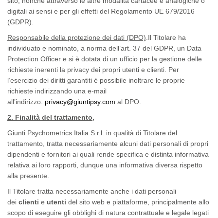
sito, nonché attraverso le altre modalità cartacee e analogiche o
digitali ai sensi e per gli effetti del Regolamento UE 679/2016
(GDPR).
Responsabile della protezione dei dati (DPO)
.Il Titolare ha
individuato e nominato, a norma dell’art. 37 del GDPR, un
Data
Protection Officer
e si è dotata di un ufficio per la gestione delle
richieste inerenti la privacy dei propri utenti e clienti. Per
l’esercizio dei diritti garantiti è possibile inoltrare le proprie
richieste indirizzando una e-mail
all’indirizzo:
privacy@giuntipsy.com
al DPO.
2. Finalità del trattamento
,
Giunti Psychometrics Italia S.r.l. in qualità di
Titolare del
trattamento
, tratta necessariamente alcuni dati personali di propri
dipendenti e fornitori ai quali rende specifica e distinta informativa
relativa ai loro rapporti, dunque una informativa diversa rispetto
alla presente.
Il Titolare tratta necessariamente anche i dati personali
dei
clienti
e
utenti
del sito web e piattaforme, principalmente allo
scopo di eseguire gli obblighi di natura contrattuale e legale legati