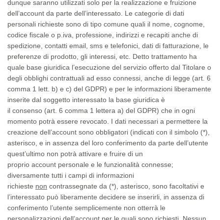
dunque saranno utilizzati solo per la realizzazione e fruizione
dell’account da parte dell’interessato. Le
categorie di dati
personali
richieste sono di tipo
comune
quali il
nome, cognome,
codice fiscale o p.iva, professione, indirizzi e recapiti anche di
spedizione, contatti email, sms e telefonici, dati di fatturazione, le
preferenze di prodotto, gli interessi, etc
. Detto trattamento ha
quale
base giuridica
l’esecuzione del servizio offerto dal Titolare o
degli obblighi contrattuali ad esso connessi, anche di legge (art. 6
comma 1 lett. b) e c) del GDPR) e per le informazioni liberamente
inserite dal soggetto interessato la base giuridica è
il
consenso
(art. 6 comma 1 lettera a) del GDPR) che in ogni
momento potrà essere revocato. I dati necessari a permettere la
creazione
dell’account
sono obbligatori (indicati con il simbolo (*),
asterisco, e in assenza del loro
conferimento
da parte dell’utente
quest’ultimo non potrà attivare e fruire di un
proprio
account
personale e le funzionalità connesse;
diversamente tutti i campi di informazioni
richieste
non
contrassegnate da (*), asterisco, sono facoltativi e
l’interessato può liberamente decidere se inserirli, in assenza di
conferimento l’utente semplicemente non otterrà le
personalizzazioni
dell’account
per le quali sono richiesti. Nessun