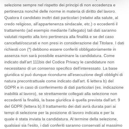
selezione sempre nel rispetto dei principi di non eccedenza e
pertinenza nonché delle norme in materia di diritto del lavoro.
Qualora il candidato inoltri dati particolari (relativi alla salute, al
credo religioso, all’appartenenza sindacale, etc.) o eccedenti il
trattamento (ad esempio mediante l’allegato) tali dati saranno
valutati rispetto alla loro pertinenza alla finalità e se del caso
cancellati/oscurati e non presi in considerazione dal Titolare. I dati
richiesti con (*) debbono essere
conferiti
obbligatoriamente in
assenza non sarà possibile esaminare la candidatura. Come
indicato dall’art 111bis del Codice Privacy le candidature non
necessitano di un consenso specifico dell’interessato. La
base
giuridica
si può dunque ricondurre all’esecuzione degli obblighi di
natura precontrattuale come indicato dall’art. 6 lettera b) del
GDPR e in caso di conferimento di dati particolari (es. indicazione
inabilità al lavoro), se strettamente collegati alla selezione non
eccedenti la finalità, la base giuridica è quella prevista dall’art. 9
del GDPR (lettera b).Il trattamento dei dati avrà durata pari ai
tempi di selezione per la posizione di lavoro indicata e per la
quale è stata inviata la candidatura. Al termine della selezione,
qualsiasi sia l’esito, i dati conferiti saranno conservati al massimo