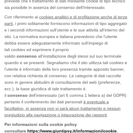
prevede che il trattamento di dati mediante cookie di tipo tecnico
sia possibile in assenza del consenso dell’Interessato.
Con riferimento ai
cookies
analitici
e di profilazione anche di terze
parti
, i primi solitamente forniscono informazioni di tipo aggregato
e i secondi informazioni sull’utente e le sue attività all’interno del
sito. La normativa europea e italiana prevedono che l’utente
debba essere adeguatamente informato sull’impiego di
tali
cookies
ed esprimere il proprio
valido
consenso
all’installazione degli stessi sul suo terminale
quando e se presenti. Segnaliamo che il sito utilizza tali cookies e
l’utente è informato della loro presenza tramite apposito
banner
,
con relativa richiesta di consenso. Le
categorie di dati
raccolte
sono in genere abitudini di consultazione del
web
(
preferenze,
ecc
.); la base giuridica di tale trattamento è
il
consenso
dell’interessato (art 6 comma 1 lettera a) del GDPR)
pertanto il conferimento dei dati personali
è eventuale e
facoltativo, in assenza non vi sarà alcun trattamento e nessun
pregiudizio alla navigazione o intaurazione dei rapporti
.
Per informazioni sulla cookie policy
consultare
https://www.giuntipsy.it/informazioni/cookie
.