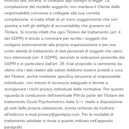
inoltrato alla Società, in ossequio agli obblighi di legge. La
compilazione del modello suggerito non manleva il Cliente dalle
responsabilità connesse e collegate alla sua corretta
compilazione, si tratta infatti di un mero suggerimento che non
assolve a tutti gli obblighi di
accountability
che gravano sul
Titolare. Si ricorda infatti che ogni Titolare del trattamento (art. 4
del GDPR) è tenuto a nominare per iscritto i soggetti che
svolgano esternamente alla propria organizzazione e per suo
conto attività di trattamento di dati personali di soggetti che siano
loro interessati (art. 4 GDPR), secondo le indicazioni prescritte dal
GDPR e in particolare dall’art. 28. A tal proposito si rammenta da
ultimo che i dati relativi alla salute debbono essere protetti a cura
del Titolare, anche mediante specifica istruzione al responsabile
individuato, con misure di sicurezza adeguate e idonee a
scongiurare i rischi privacy individuati dalla normativa. Per quanto
riguarda la conduzione dell’eventuale PIA da parte del Titolare del
trattamento Giunti Psychometrics Italia S.r.l. mette a disposizione
gli esiti della propria valutazione, previa richiesta da inoltrare
all’indirizzo e-mail privacy@giuntipsy.com. Per le modalità di
trattamento adottate si rinvia a quanto indicato nell’apposito
paragrafo.