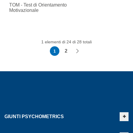
TOM - Test di Orientamento
Motivazionale
1 elementi di 24 di 28 totali
Pagina
Attualmente stai leggendo la pagina
Pagina
Pagina
Successivo
2
1
GIUNTI PSYCHOMETRICS