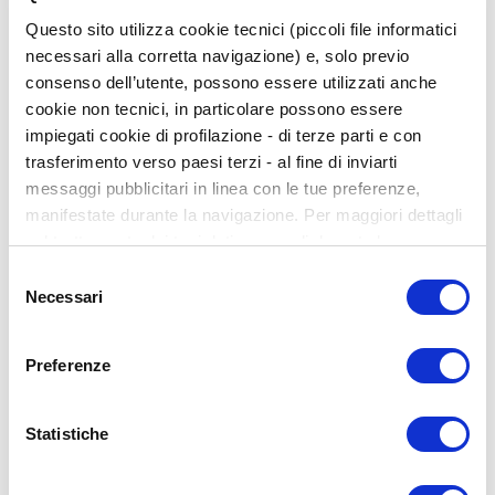
Questo sito utilizza cookie tecnici (piccoli file informatici
necessari alla corretta navigazione) e, solo previo
consenso dell’utente, possono essere utilizzati anche
cookie non tecnici, in particolare possono essere
impiegati cookie di profilazione - di terze parti e con
trasferimento verso paesi terzi - al fine di inviarti
messaggi pubblicitari in linea con le tue preferenze,
manifestate durante la navigazione. Per maggiori dettagli
sul trattamento dei tuoi dati personali durante la
navigazione, e per modificare le tue scelte privacy sui
Selezione
cookie, ti invitiamo a prendere visione dell’
informativa
Necessari
del
ODIS
cookie
. Chiudendo il banner tramite la “X” prosegui la
consenso
navigazione senza alcuna profilazione. Selezionando
Preferenze
“Accetta tutti i cookie” presti il tuo consenso alla
profilazione che potrai revocare in ogni momento nella
pagina dedicati ai cookie
.
Statistiche
-15%