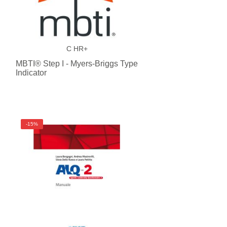
C HR+
MBTI® Step I - Myers-Briggs Type
Indicator
-15%