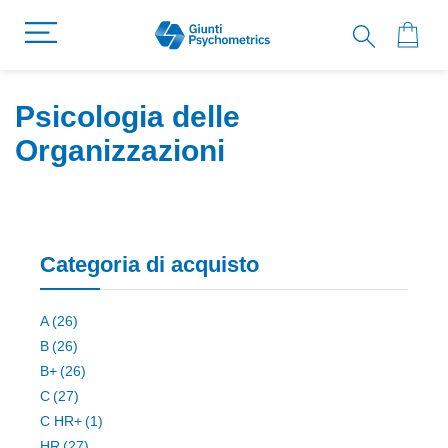
Psicologia delle
Organizzazioni
Categoria di acquisto
elemento
A
26
elemento
B
26
elemento
B+
26
elemento
C
27
elemento
C HR+
1
elemento
HR
27