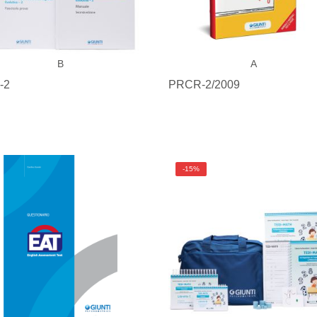
B
A
-2
PRCR-2/2009
-15%