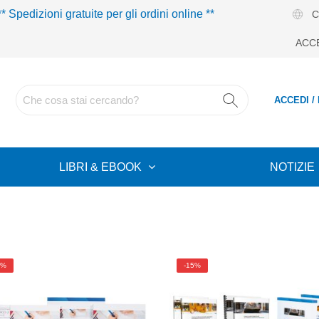
** Spedizioni gratuite per gli ordini online **
C
ACC
ACCEDI /
LIBRI & EBOOK
NOTIZIE
5%
-15%