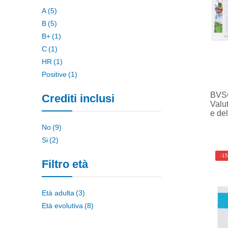
elemento
A
5
elemento
B
5
elemento
B+
1
elemento
C
1
elemento
HR
1
elemento
Positive
1
BVSC
Crediti inclusi
Valut
e de
elemento
No
9
elemento
Si
2
-1
Filtro età
elemento
Età adulta
3
elemento
Età evolutiva
8