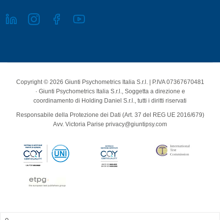
Copyright © 2026 Giunti Psychometrics Italia S.r.l. | P.IVA 07367670481
· Giunti Psychometrics Italia S.r.l., Soggetta a direzione e
coordinamento di Holding Daniel S.r.l., tutti i diritti riservati
Responsabile della Protezione dei Dati (Art. 37 del REG UE 2016/679)
Avv. Victoria Parise privacy@giuntipsy.com