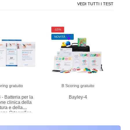
VEDI TUTTI I TEST
-15%
NOVITÀ
ring gratuito
B
Scoring gratuito
 Batteria per la
Bayley-4
ne clinica della
tura e della
za Ortografica