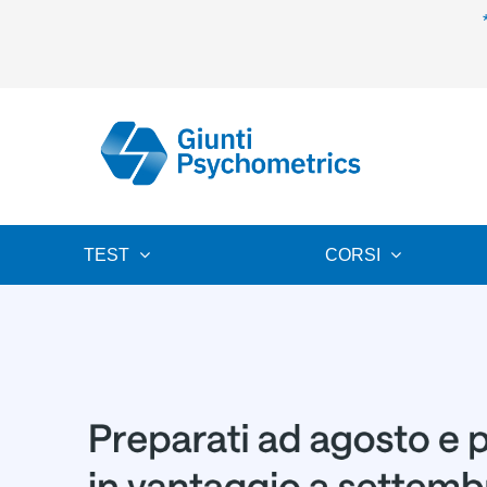
TEST
CORSI
Funzioni Cognitive
Personalità
Capacità Adattive
Apprendimenti
Funzionamento Psicomotorio
Funzionamento Socio-Emotivo
Comunicazione E Linguaggio
Salute Mentale
Psicologia Giuridica
Psicologia Delle Organizzazioni
Orientamento
Autori
Giunti Testing Crediti Inclusi
Linee Guida DSA 2022
Catalogo 2026
Giunti Testing
Scegli il
piano crediti Giunti Testing
più adatto alle tue esigenze, oppure
ricarica
il tuo account in pochi clic.
Acquista Crediti
Corso Di Certificazione Assessor Program
Corso Di Certificazione MBTI
Corso Di Certificazione BFQ-3
Corso Di Certificazione 16PF
Webinar Gratuito WISC-V In Pillole - Parte 3
Corsi Giunti Psychometrics
Classici Della Psicologia
Manuali
Psicologia Clinica
Psicologia E Lavoro
Saggistica
Catalogo
CREDITI GIUNTI TESTING
CORSI DI CERTIFICAZIONE
CORSI ONLINE