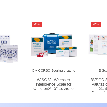
-15%
-15%
C
+ CORSO
Scoring gratuito
B
Sco
S
WISC-V - Wechsler
BVSCO-3 -
Intelligence Scale for
Valutazio
Children® - 5ª Edizione
Scrit
Competen