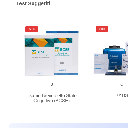
Test Suggeriti
-50%
-30%
B
C
Esame Breve dello Stato
BAD
Cognitivo (BCSE)