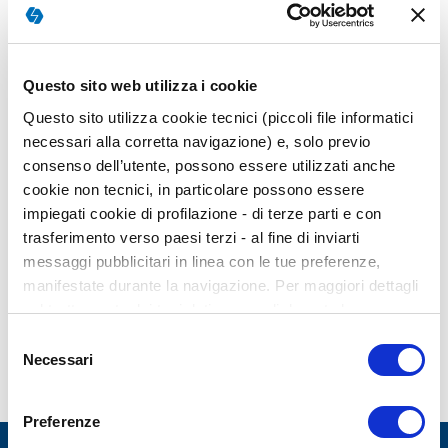
Questo sito web utilizza i cookie
Questo sito utilizza cookie tecnici (piccoli file informatici
necessari alla corretta navigazione) e, solo previo
consenso dell’utente, possono essere utilizzati anche
cookie non tecnici, in particolare possono essere
impiegati cookie di profilazione - di terze parti e con
trasferimento verso paesi terzi - al fine di inviarti
messaggi pubblicitari in linea con le tue preferenze,
Il piacere digitale
manifestate durante la navigazione. Per maggiori dettagli
sul trattamento dei tuoi dati personali durante la
Michele Spaccarotella
navigazione, e per modificare le tue scelte privacy sui
Selezione
cookie, ti invitiamo a prendere visione dell’
informativa
Necessari
del
cookie
. Chiudendo il banner tramite la “X” prosegui la
consenso
navigazione senza alcuna profilazione. Selezionando
Preferenze
“Accetta tutti i cookie” presti il tuo consenso alla