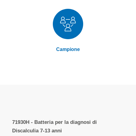
Campione
Elementi
prodotti
71930H - Batteria per la diagnosi di
raggruppati
Discalculia 7-13 anni