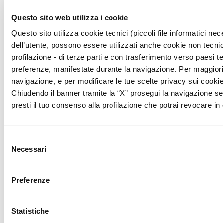
Copyright © 2026 Giunti Psychometrics Italia S.r.l. | P.IVA 07367670481
Questo sito web utilizza i cookie
· Giunti Psychometrics Italia S.r.l., Soggetta a direzione e
Questo sito utilizza cookie tecnici (piccoli file informatici n
coordinamento di Holding Daniel S.r.l., tutti i diritti riservati
dell’utente, possono essere utilizzati anche cookie non tecnic
Responsabile della Protezione dei Dati (Art. 37 del REG UE 2016/679)
profilazione - di terze parti e con trasferimento verso paesi terz
Avv. Victoria Parise privacy@giuntipsy.com
preferenze, manifestate durante la navigazione. Per maggiori d
navigazione, e per modificare le tue scelte privacy sui cookie,
Chiudendo il banner tramite la “X” prosegui la navigazione se
presti il tuo consenso alla profilazione che potrai revocare 
Selezione
Necessari
del
consenso
Preferenze
Statistiche