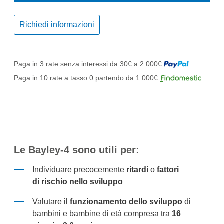
Richiedi informazioni
Paga in 3 rate senza interessi da 30€ a 2.000€
Paga in 10 rate a tasso 0 partendo da 1.000€
Le
Bayley-4
sono
util
i
per:
Individuare precocemente
ritardi
o
fa
ttori
di
rischio
nello sviluppo
Valutare il
funzi
on
amento del
lo s
viluppo
di
bambini e bambine
d
i età
compresa
tra
16