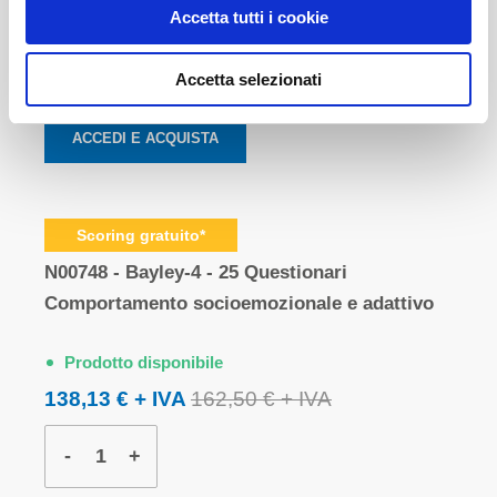
63,75 €
75,00 €
Accetta tutti i cookie
-
+
Accetta selezionati
ACCEDI E ACQUISTA
Scoring gratuito*
N00748 - Bayley-4 - 25 Questionari
Comportamento socioemozionale e adattivo
Prodotto disponibile
138,13 €
162,50 €
-
+