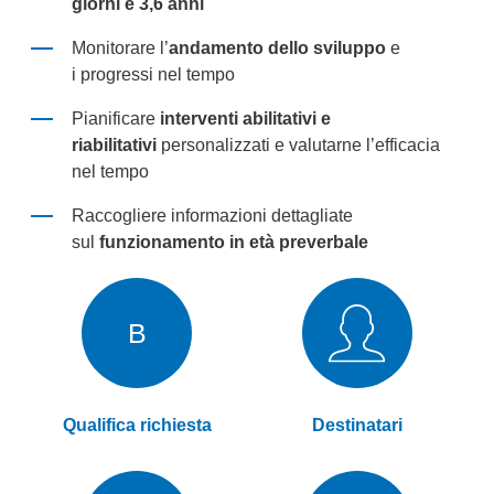
giorni
e
3,6 anni
Monitorare l’
andamento dello sviluppo
e
i
progress
i
n
el tempo
Pianificare
interventi abilitativi e
riabilitativi
personalizzati
e
valuta
rne
l
’efficacia
nel tempo
Raccogliere informazioni
dettagliate
sul
funzionamento
in età preverbale
B
Qualifica richiesta
Destinatari