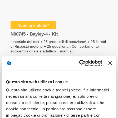
Elementi
prodotti
Scoring gratuito*
raggruppati
N00745 - Bayley-4 - Kit
materiale del test + 25 protocolli di notazione* + 25 libretti
di Risposte motorie + 25 questionari Comportamento
socioemozionale e adattivo + manuali
Prodotto disponibile
2.720,00 €
3.200,00 €
Questo sito web utilizza i cookie
-
+
Questo sito utilizza cookie tecnici (piccoli file informatici
necessari alla corretta navigazione) e, solo previo
ACCEDI E ACQUISTA
consenso dell’utente, possono essere utilizzati anche
cookie non tecnici, in particolare possono essere
impiegati cookie di profilazione - di terze parti e con