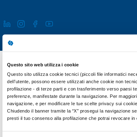
Copyright © 2026 Giunti Psychometrics Italia S.r.l. | P.IVA 07367670481
Questo sito web utilizza i cookie
· Giunti Psychometrics Italia S.r.l., Soggetta a direzione e
Questo sito utilizza cookie tecnici (piccoli file informatici n
coordinamento di Holding Daniel S.r.l., tutti i diritti riservati
dell’utente, possono essere utilizzati anche cookie non tecnic
Responsabile della Protezione dei Dati (Art. 37 del REG UE 2016/679)
profilazione - di terze parti e con trasferimento verso paesi terz
Avv. Victoria Parise privacy@giuntipsy.com
preferenze, manifestate durante la navigazione. Per maggiori d
navigazione, e per modificare le tue scelte privacy sui cookie,
Chiudendo il banner tramite la “X” prosegui la navigazione se
presti il tuo consenso alla profilazione che potrai revocare 