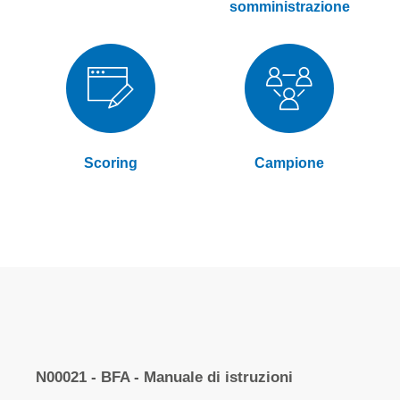
somministrazione
Scoring
Campione
Elementi
prodotti
N00021 - BFA - Manuale di istruzioni
raggruppati