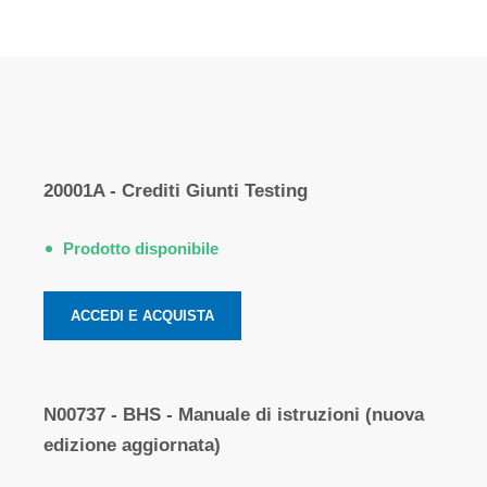
Elementi
prodotti
20001A - Crediti Giunti Testing
raggruppati
Prodotto disponibile
ACCEDI E ACQUISTA
N00737 - BHS - Manuale di istruzioni (nuova
edizione aggiornata)