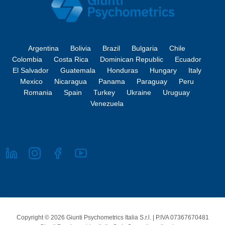
Argentina
Bolivia
Brazil
Bulgaria
Chile
Colombia
Costa Rica
Dominican Republic
Ecuador
El Salvador
Guatemala
Honduras
Hungary
Italy
Mexico
Nicaragua
Panama
Paraguay
Peru
Romania
Spain
Turkey
Ukraine
Uruguay
Venezuela
Copyright © 2026 Giunti Psychometrics Italia S.r.l. | P.IVA 07367670481