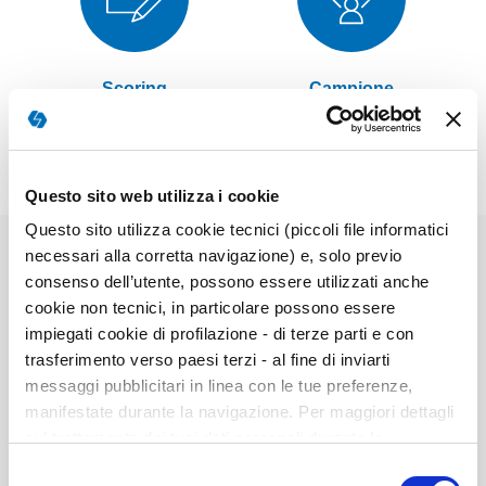
Scoring
Campione
Questo sito web utilizza i cookie
Questo sito utilizza cookie tecnici (piccoli file informatici
necessari alla corretta navigazione) e, solo previo
consenso dell’utente, possono essere utilizzati anche
Elementi
cookie non tecnici, in particolare possono essere
prodotti
impiegati cookie di profilazione - di terze parti e con
N00827 - BSI - Starter Kit
raggruppati
trasferimento verso paesi terzi - al fine di inviarti
1 manuale + 25 questionari + 125 crediti Giunti Testing
messaggi pubblicitari in linea con le tue preferenze,
per scoring online
manifestate durante la navigazione. Per maggiori dettagli
sul trattamento dei tuoi dati personali durante la
Prodotto disponibile
navigazione, e per modificare le tue scelte privacy sui
Selezione