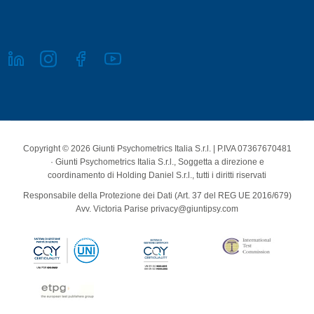
Copyright © 2026 Giunti Psychometrics Italia S.r.l. | P.IVA 07367670481
· Giunti Psychometrics Italia S.r.l., Soggetta a direzione e
coordinamento di Holding Daniel S.r.l., tutti i diritti riservati
Responsabile della Protezione dei Dati (Art. 37 del REG UE 2016/679)
Avv. Victoria Parise privacy@giuntipsy.com