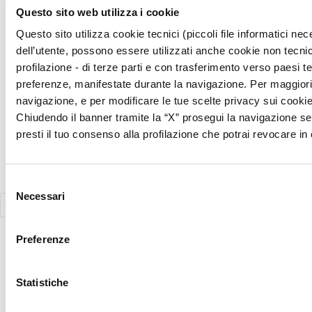
Copyright © 2026 Giunti Psychometrics Italia S.r.l. | P.IVA 07367670481
Questo sito web utilizza i cookie
· Giunti Psychometrics Italia S.r.l., Soggetta a direzione e
Questo sito utilizza cookie tecnici (piccoli file informatici n
coordinamento di Holding Daniel S.r.l., tutti i diritti riservati
dell’utente, possono essere utilizzati anche cookie non tecnic
Responsabile della Protezione dei Dati (Art. 37 del REG UE 2016/679)
profilazione - di terze parti e con trasferimento verso paesi terz
Avv. Victoria Parise privacy@giuntipsy.com
preferenze, manifestate durante la navigazione. Per maggiori d
navigazione, e per modificare le tue scelte privacy sui cookie,
Chiudendo il banner tramite la “X” prosegui la navigazione se
presti il tuo consenso alla profilazione che potrai revocare 
Selezione
Necessari
del
consenso
Preferenze
Statistiche