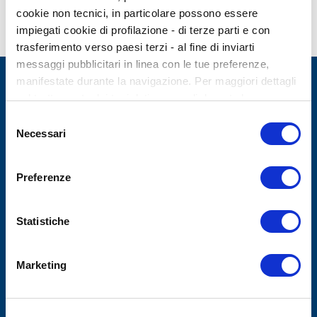
cookie non tecnici, in particolare possono essere
impiegati cookie di profilazione - di terze parti e con
trasferimento verso paesi terzi - al fine di inviarti
messaggi pubblicitari in linea con le tue preferenze,
manifestate durante la navigazione. Per maggiori dettagli
sul trattamento dei tuoi dati personali durante la
navigazione, e per modificare le tue scelte privacy sui
Selezione
cookie, ti invitiamo a prendere visione dell’
informativa
Necessari
del
cookie
. Chiudendo il banner tramite la “X” prosegui la
consenso
GIUNTI PSYCHOMETRICS
navigazione senza alcuna profilazione. Selezionando
Preferenze
“Accetta tutti i cookie” presti il tuo consenso alla
profilazione che potrai revocare in ogni momento nella
AREA CLIENTI
pagina dedicati ai cookie
.
Statistiche
INFORMAZIONI UTILI
Marketing
PAGAMENTI SICURI