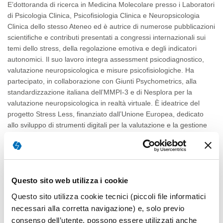
E’dottoranda di ricerca in Medicina Molecolare presso i Laboratori
di Psicologia Clinica, Psicofisiologia Clinica e Neuropsicologia
Clinica dello stesso Ateneo ed è autrice di numerose pubblicazioni
scientifiche e contributi presentati a congressi internazionali sui
temi dello stress, della regolazione emotiva e degli indicatori
autonomici. Il suo lavoro integra assessment psicodiagnostico,
valutazione neuropsicologica e misure psicofisiologiche. Ha
partecipato, in collaborazione con Giunti Psychometrics, alla
standardizzazione italiana dell’MMPI-3 e di Nesplora per la
valutazione neuropsicologica in realtà virtuale. È ideatrice del
progetto Stress Less, finanziato dall’Unione Europea, dedicato
allo sviluppo di strumenti digitali per la valutazione e la gestione
dello stress lavoro-correlato attraverso l’integrazione di indicatori
psicologici, comportamentali e autonomici. Ha inoltre svolto
attività di formazione negli Stati Uniti nell’ambito della
psicofisiologia applicata e del biofeedback. Il suo interesse
scientifico è rivolto allo sviluppo di modelli di assessment che
Questo sito web utilizza i cookie
integrino tecnologia, psicometria e neuroscienze per una
Questo sito utilizza cookie tecnici (piccoli file informatici
comprensione più ecologica e multidimensionale del
necessari alla corretta navigazione) e, solo previo
funzionamento psicologico
consenso dell’utente, possono essere utilizzati anche