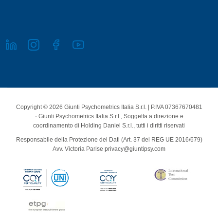
Copyright © 2026 Giunti Psychometrics Italia S.r.l. | P.IVA 07367670481
· Giunti Psychometrics Italia S.r.l., Soggetta a direzione e
coordinamento di Holding Daniel S.r.l., tutti i diritti riservati
Responsabile della Protezione dei Dati (Art. 37 del REG UE 2016/679)
Avv. Victoria Parise privacy@giuntipsy.com