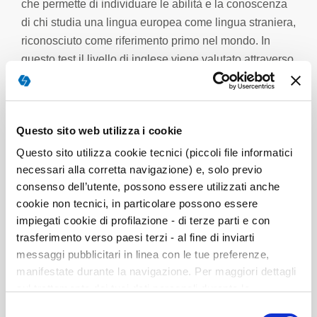
che permette di individuare le abilità e la conoscenza
di chi studia una lingua europea come lingua straniera,
riconosciuto come riferimento primo nel mondo. In
questo test il livello di inglese viene valutato attraverso
una serie di domande scritte con risposte a scelta
multipla. Per ogni livello ci sono domande sull’uso
generale della lingua (grammatica, strutture, lessico) e
Questo sito web utilizza i cookie
domande di comprensione di un testo scritto (lettura). Il
grado di abilità si identifica con le lettere A, B e C.
Questo sito utilizza cookie tecnici (piccoli file informatici
necessari alla corretta navigazione) e, solo previo
consenso dell’utente, possono essere utilizzati anche
cookie non tecnici, in particolare possono essere
impiegati cookie di profilazione - di terze parti e con
trasferimento verso paesi terzi - al fine di inviarti
STRUTTURA
messaggi pubblicitari in linea con le tue preferenze,
manifestate durante la navigazione. Per maggiori dettagli
sul trattamento dei tuoi dati personali durante la
L’EAT suddivide le competenze linguistiche in 3 livelli
navigazione, e per modificare le tue scelte privacy sui
Selezione
principali: Livello base (A) – Livello autonomo (B) –