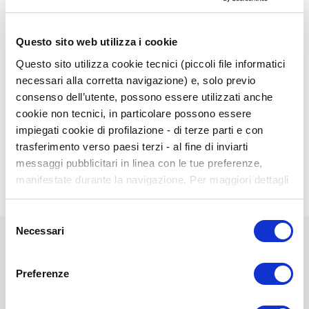
Somministrazione
Scoring
Questo sito web utilizza i cookie
Questo sito utilizza cookie tecnici (piccoli file informatici
necessari alla corretta navigazione) e, solo previo
consenso dell’utente, possono essere utilizzati anche
cookie non tecnici, in particolare possono essere
impiegati cookie di profilazione - di terze parti e con
Campione
trasferimento verso paesi terzi - al fine di inviarti
messaggi pubblicitari in linea con le tue preferenze,
manifestate durante la navigazione. Per maggiori dettagli
sul trattamento dei tuoi dati personali durante la
navigazione, e per modificare le tue scelte privacy sui
Selezione
cookie, ti invitiamo a prendere visione dell’
informativa
Necessari
del
cookie
. Chiudendo il banner tramite la “X” prosegui la
consenso
navigazione senza alcuna profilazione. Selezionando
Preferenze
Elementi
“Accetta tutti i cookie” presti il tuo consenso alla
prodotti
profilazione che potrai revocare in ogni momento nella
68321V - EDQ-C - Manuale + volume con i
raggruppati