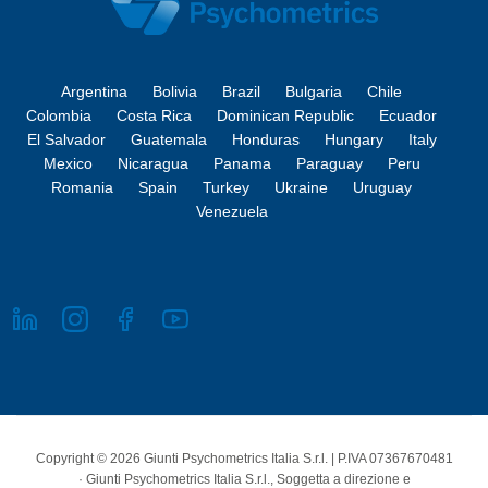
Argentina
Bolivia
Brazil
Bulgaria
Chile
Colombia
Costa Rica
Dominican Republic
Ecuador
El Salvador
Guatemala
Honduras
Hungary
Italy
Mexico
Nicaragua
Panama
Paraguay
Peru
Romania
Spain
Turkey
Ukraine
Uruguay
Venezuela
Copyright © 2026 Giunti Psychometrics Italia S.r.l. | P.IVA 07367670481
· Giunti Psychometrics Italia S.r.l., Soggetta a direzione e