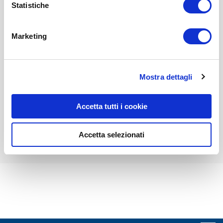
pagina dedicati ai cookie
.
Statistiche
protocolli per l'assessment
Prodotto disponibile
Marketing
238,00 €
280,00 €
-
+
Mostra dettagli
Accetta tutti i cookie
ACCEDI E ACQUISTA
Accetta selezionati