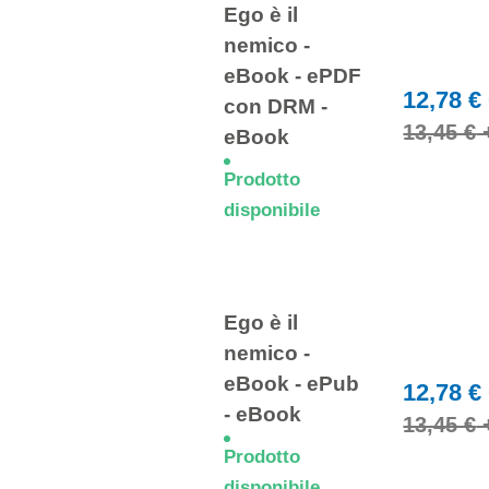
Ego è il
nemico -
eBook - ePDF
12,78 €
con DRM -
13,45 €
eBook
Prodotto
disponibile
Ego è il
nemico -
eBook - ePub
12,78 €
- eBook
13,45 €
Prodotto
disponibile