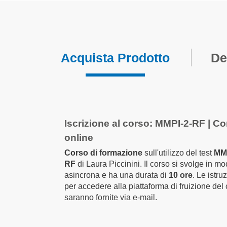
Acquista Prodotto
De
Elementi
prodotti
raggruppati
Iscrizione al corso: MMPI-2-RF | C
online
Corso di formazione
sull'utilizzo del test
MMP
RF
di Laura Piccinini. Il corso si svolge in mo
asincrona e ha una durata di
10 ore
. Le istru
per accedere alla piattaforma di fruizione del
saranno fornite via e-mail.