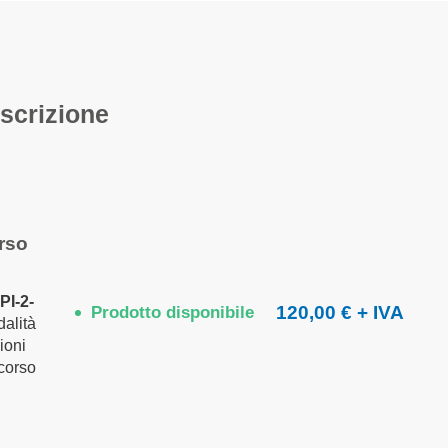
scrizione
orso
I-2-
120,00 €
Prodotto disponibile
dalità
zioni
 corso