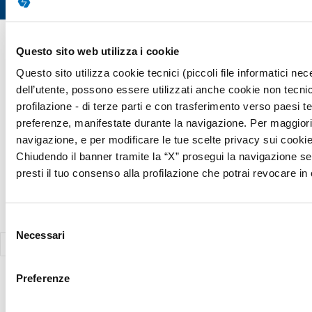
Copyright © 2026 Giunti Psychometrics Italia S.r.l. | P.IVA 07367670481
Questo sito web utilizza i cookie
· Giunti Psychometrics Italia S.r.l., Soggetta a direzione e
Questo sito utilizza cookie tecnici (piccoli file informatici n
coordinamento di Holding Daniel S.r.l., tutti i diritti riservati
dell’utente, possono essere utilizzati anche cookie non tecnic
Responsabile della Protezione dei Dati (Art. 37 del REG UE 2016/679)
profilazione - di terze parti e con trasferimento verso paesi terz
Avv. Victoria Parise privacy@giuntipsy.com
preferenze, manifestate durante la navigazione. Per maggiori d
navigazione, e per modificare le tue scelte privacy sui cookie,
Chiudendo il banner tramite la “X” prosegui la navigazione se
presti il tuo consenso alla profilazione che potrai revocare 
Selezione
Necessari
del
consenso
Preferenze