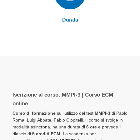
Durata
Elementi
prodotti
Iscrizione al corso: MMPI-3 | Corso ECM
raggruppati
online
Corso di formazione
sull'utilizzo del test
MMPI-3
di Paolo
Roma, Luigi Abbate, Fabio Cippitelli. Il corso si svolge in
modalità asincrona, ha una durata di
6 ore
e prevede il
rilascio di
5 crediti ECM
. La scadenza per