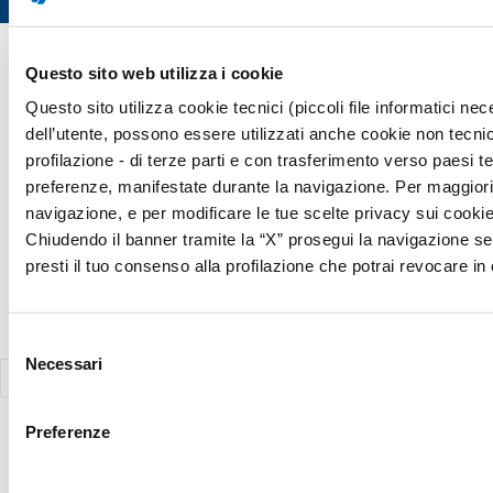
Copyright © 2026 Giunti Psychometrics Italia S.r.l. | P.IVA 07367670481
Questo sito web utilizza i cookie
· Giunti Psychometrics Italia S.r.l., Soggetta a direzione e
Questo sito utilizza cookie tecnici (piccoli file informatici n
coordinamento di Holding Daniel S.r.l., tutti i diritti riservati
dell’utente, possono essere utilizzati anche cookie non tecnic
Responsabile della Protezione dei Dati (Art. 37 del REG UE 2016/679)
profilazione - di terze parti e con trasferimento verso paesi terz
Avv. Victoria Parise privacy@giuntipsy.com
preferenze, manifestate durante la navigazione. Per maggiori d
navigazione, e per modificare le tue scelte privacy sui cookie,
Chiudendo il banner tramite la “X” prosegui la navigazione se
presti il tuo consenso alla profilazione che potrai revocare 
Selezione
Necessari
del
consenso
Preferenze