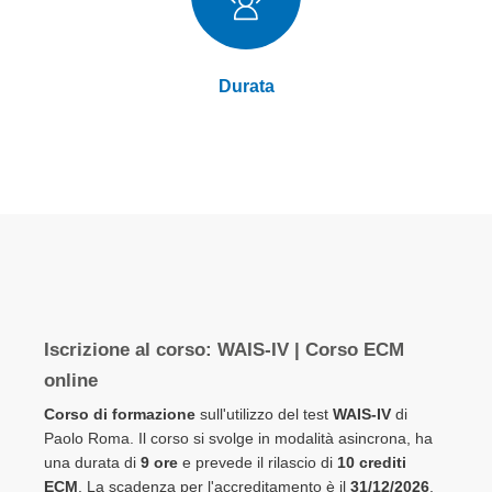
Durata
Elementi
prodotti
Iscrizione al corso: WAIS-IV | Corso ECM
raggruppati
online
Corso di formazione
sull'utilizzo del test
WAIS-IV
di
Paolo Roma. Il corso si svolge in modalità asincrona, ha
una durata di
9 ore
e prevede il rilascio di
10 crediti
ECM
. La scadenza per l'accreditamento è il
31/12/2026
.