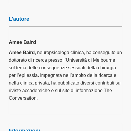
pagina dedicati ai cookie
.
Statistiche
L'autore
Marketing
Amee Baird
Mostra dettagli
Amee Baird
, neuropsicologa clinica, ha conseguito un
dottorato di ricerca presso l’Università di Melbourne
Accetta tutti i cookie
sul tema delle conseguenze sessuali della chirurgia
per l’epilessia. Impegnata nell’ambito della ricerca e
Accetta selezionati
nella clinica privata, ha pubblicato diversi contributi su
riviste accademiche e sul sito di informazione
The
Conversation
.
Informazioni