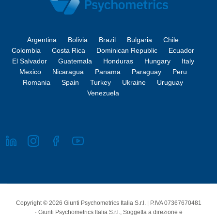
Argentina
Bolivia
Brazil
Bulgaria
Chile
Colombia
Costa Rica
Dominican Republic
Ecuador
El Salvador
Guatemala
Honduras
Hungary
Italy
Mexico
Nicaragua
Panama
Paraguay
Peru
Romania
Spain
Turkey
Ukraine
Uruguay
Venezuela
Copyright © 2026 Giunti Psychometrics Italia S.r.l. | P.IVA 07367670481
· Giunti Psychometrics Italia S.r.l., Soggetta a direzione e