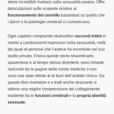
storie incredibili rivelano sulla sessualità umana. Offre
delucidazioni sulle scoperte relative al
Questo sito web utilizza i cookie
funzionamento del cervello
basandosi su quello che
i danni o le patologie cerebrali ci comunicano.
Questo sito utilizza cookie tecnici (piccoli file informatici
necessari alla corretta navigazione) e, solo previo
consenso dell’utente, possono essere utilizzati anche
Ogni capitolo comprende sbalorditivi
racconti intimi
in
cookie non tecnici, in particolare possono essere
merito a cambiamenti improvvisi nella sessualità, molti
impiegati cookie di profilazione - di terze parti e con
dei quali di persone che l’autrice ha incontrato nel suo
trasferimento verso paesi terzi - al fine di inviarti
studio privato. Finora queste storie straordinarie,
messaggi pubblicitari in linea con le tue preferenze,
spaventose e al tempo stesso divertenti, sono rimaste
manifestate durante la navigazione. Per maggiori dettagli
nascoste tra le pagine delle riviste mediche o non
sul trattamento dei tuoi dati personali durante la
sono mai state riferite al di fuori dell’ambito clinico. Da
navigazione, e per modificare le tue scelte privacy sui
Selezione
questo libro rivelatore e a tratti anche straziante si
cookie, ti invitiamo a prendere visione dell’
informativa
Necessari
del
ottiene una miglior comprensione del collegamento
cookie
. Chiudendo il banner tramite la “X” prosegui la
consenso
esistente tra le
funzioni cerebrali
e la
propria identità
navigazione senza alcuna profilazione. Selezionando
Preferenze
sessuale.
“Accetta tutti i cookie” presti il tuo consenso alla
profilazione che potrai revocare in ogni momento nella