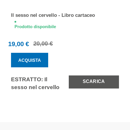
Elementi
prodotti
Il sesso nel cervello - Libro cartaceo
raggruppati
Prodotto disponibile
19,00 €
20,00 €
ACQUISTA
ESTRATTO: Il
SCARICA
sesso nel cervello