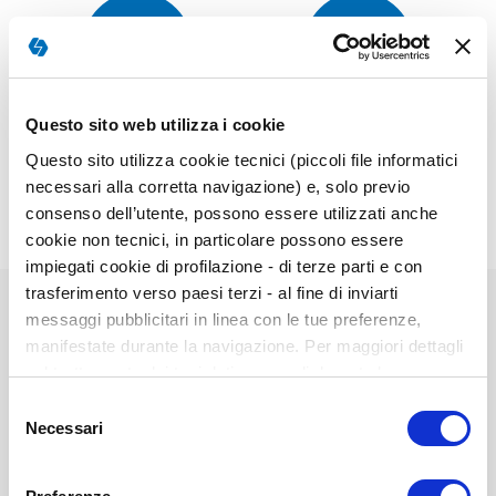
Questo sito web utilizza i cookie
Scoring
Campione
Questo sito utilizza cookie tecnici (piccoli file informatici
necessari alla corretta navigazione) e, solo previo
consenso dell’utente, possono essere utilizzati anche
cookie non tecnici, in particolare possono essere
impiegati cookie di profilazione - di terze parti e con
trasferimento verso paesi terzi - al fine di inviarti
messaggi pubblicitari in linea con le tue preferenze,
manifestate durante la navigazione. Per maggiori dettagli
Elementi
sul trattamento dei tuoi dati personali durante la
prodotti
navigazione, e per modificare le tue scelte privacy sui
20001A - Crediti Giunti Testing
Selezione
raggruppati
cookie, ti invitiamo a prendere visione dell’
informativa
Necessari
del
cookie
. Chiudendo il banner tramite la “X” prosegui la
consenso
Prodotto disponibile
navigazione senza alcuna profilazione. Selezionando