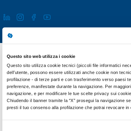
Copyright © 2026 Giunti Psychometrics Italia S.r.l. | P.IVA 07367670481
Questo sito web utilizza i cookie
· Giunti Psychometrics Italia S.r.l., Soggetta a direzione e
Questo sito utilizza cookie tecnici (piccoli file informatici n
coordinamento di Holding Daniel S.r.l., tutti i diritti riservati
dell’utente, possono essere utilizzati anche cookie non tecnic
Responsabile della Protezione dei Dati (Art. 37 del REG UE 2016/679)
profilazione - di terze parti e con trasferimento verso paesi terz
Avv. Victoria Parise privacy@giuntipsy.com
preferenze, manifestate durante la navigazione. Per maggiori d
navigazione, e per modificare le tue scelte privacy sui cookie,
Chiudendo il banner tramite la “X” prosegui la navigazione se
presti il tuo consenso alla profilazione che potrai revocare 
Selezione