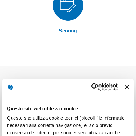
Scoring
Elementi
prodotti
93489N - QPA - Kit 5ª cl. primaria
raggruppati
Questo sito web utilizza i cookie
Manuale + griglia di correzione + prototipo fotocopiabile
Questo sito utilizza cookie tecnici (piccoli file informatici
del QPA-A
necessari alla corretta navigazione) e, solo previo
Prodotto disponibile
consenso dell’utente, possono essere utilizzati anche