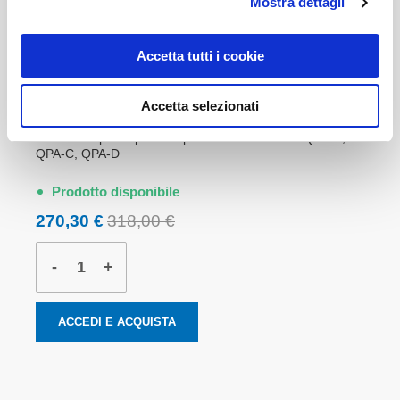
Mostra dettagli
ACCEDI E ACQUISTA
Accetta tutti i cookie
93491Q - QPA - Kit scuola sec. II grado e
Accetta selezionati
universitÃ
Manuale + prototipi fotocopiabili dei materiali di QPA-B,
QPA-C, QPA-D
Prodotto disponibile
270,30 €
318,00 €
-
+
ACCEDI E ACQUISTA