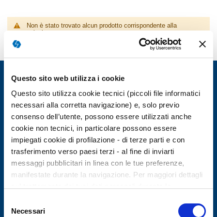
Non è stato trovato alcun prodotto corrispondente alla
selezione.
Questo sito web utilizza i cookie
Questo sito utilizza cookie tecnici (piccoli file informatici
necessari alla corretta navigazione) e, solo previo
consenso dell’utente, possono essere utilizzati anche
cookie non tecnici, in particolare possono essere
GIUNTI PSYCHOMETRICS
impiegati cookie di profilazione - di terze parti e con
trasferimento verso paesi terzi - al fine di inviarti
messaggi pubblicitari in linea con le tue preferenze,
AREA CLIENTI
manifestate durante la navigazione. Per maggiori dettagli
sul trattamento dei tuoi dati personali durante la
navigazione, e per modificare le tue scelte privacy sui
INFORMAZIONI UTILI
Selezione
cookie, ti invitiamo a prendere visione dell’
informativa
Necessari
del