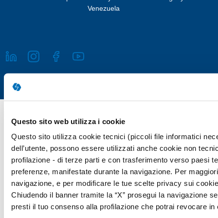
Venezuela
Copyright © 2026 Giunti Psychometrics Italia S.r.l. | P.IVA 07367670481
Questo sito web utilizza i cookie
· Giunti Psychometrics Italia S.r.l., Soggetta a direzione e
Questo sito utilizza cookie tecnici (piccoli file informatici n
coordinamento di Holding Daniel S.r.l., tutti i diritti riservati
dell’utente, possono essere utilizzati anche cookie non tecnic
Responsabile della Protezione dei Dati (Art. 37 del REG UE 2016/679)
profilazione - di terze parti e con trasferimento verso paesi terz
Avv. Victoria Parise privacy@giuntipsy.com
preferenze, manifestate durante la navigazione. Per maggiori d
navigazione, e per modificare le tue scelte privacy sui cookie,
Chiudendo il banner tramite la “X” prosegui la navigazione se
presti il tuo consenso alla profilazione che potrai revocare 