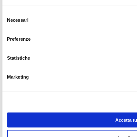
Selezione
Necessari
del
consenso
Preferenze
Statistiche
Marketing
Accetta tut