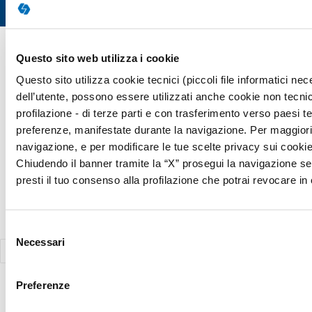
Copyright © 2026 Giunti Psychometrics Italia S.r.l. | P.IVA 07367670481
Questo sito web utilizza i cookie
· Giunti Psychometrics Italia S.r.l., Soggetta a direzione e
Questo sito utilizza cookie tecnici (piccoli file informatici n
coordinamento di Holding Daniel S.r.l., tutti i diritti riservati
dell’utente, possono essere utilizzati anche cookie non tecnic
Responsabile della Protezione dei Dati (Art. 37 del REG UE 2016/679)
profilazione - di terze parti e con trasferimento verso paesi terz
Avv. Victoria Parise privacy@giuntipsy.com
preferenze, manifestate durante la navigazione. Per maggiori d
navigazione, e per modificare le tue scelte privacy sui cookie,
Chiudendo il banner tramite la “X” prosegui la navigazione se
presti il tuo consenso alla profilazione che potrai revocare 
Selezione
Necessari
del
consenso
Preferenze