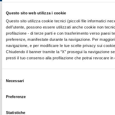
Copyright © 2026 Giunti Psychometrics Italia S.r.l. | P.IVA 07367670481
Questo sito web utilizza i cookie
· Giunti Psychometrics Italia S.r.l., Soggetta a direzione e
Questo sito utilizza cookie tecnici (piccoli file informatici n
coordinamento di Holding Daniel S.r.l., tutti i diritti riservati
dell’utente, possono essere utilizzati anche cookie non tecnic
Responsabile della Protezione dei Dati (Art. 37 del REG UE 2016/679)
profilazione - di terze parti e con trasferimento verso paesi terz
Avv. Victoria Parise privacy@giuntipsy.com
preferenze, manifestate durante la navigazione. Per maggiori d
navigazione, e per modificare le tue scelte privacy sui cookie,
Chiudendo il banner tramite la “X” prosegui la navigazione se
presti il tuo consenso alla profilazione che potrai revocare 
Selezione
Necessari
del
consenso
Preferenze
Statistiche