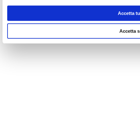
Accetta tut
Accetta s