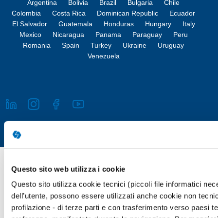
Argentina
Bolivia
Brazil
Bulgaria
Chile
Colombia
Costa Rica
Dominican Republic
Ecuador
El Salvador
Guatemala
Honduras
Hungary
Italy
Mexico
Nicaragua
Panama
Paraguay
Peru
Romania
Spain
Turkey
Ukraine
Uruguay
Venezuela
Copyright © 2026 Giunti Psychometrics Italia S.r.l. | P.IVA 07367670481
Questo sito web utilizza i cookie
· Giunti Psychometrics Italia S.r.l., Soggetta a direzione e
Questo sito utilizza cookie tecnici (piccoli file informatici n
coordinamento di Holding Daniel S.r.l., tutti i diritti riservati
dell’utente, possono essere utilizzati anche cookie non tecnic
Responsabile della Protezione dei Dati (Art. 37 del REG UE 2016/679)
profilazione - di terze parti e con trasferimento verso paesi terz
Avv. Victoria Parise privacy@giuntipsy.com