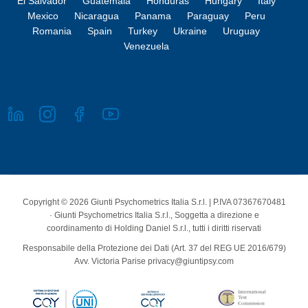
El Salvador
Guatemala
Honduras
Hungary
Italy
Mexico
Nicaragua
Panama
Paraguay
Peru
Romania
Spain
Turkey
Ukraine
Uruguay
Venezuela
Copyright © 2026 Giunti Psychometrics Italia S.r.l. | P.IVA 07367670481
· Giunti Psychometrics Italia S.r.l., Soggetta a direzione e
coordinamento di Holding Daniel S.r.l., tutti i diritti riservati
Responsabile della Protezione dei Dati (Art. 37 del REG UE 2016/679)
Avv. Victoria Parise privacy@giuntipsy.com