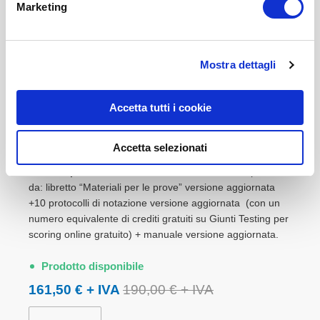
Marketing
ACCEDI E ACQUISTA
Mostra dettagli
Scoring gratuito*
Accetta tutti i cookie
N00725 - BVSCO-3 - Kit integrativo - Versione
aggiornata
Accetta selezionati
Integrazione aggiornata
per chi è già in possesso del
kit della precedente edizione di BVSCO-3
composta
da: libretto “Materiali per le prove” versione aggiornata
+10 protocolli di notazione versione aggiornata (con un
numero equivalente di crediti gratuiti su Giunti Testing per
scoring online gratuito) + manuale versione aggiornata.
Prodotto disponibile
161,50 €
190,00 €