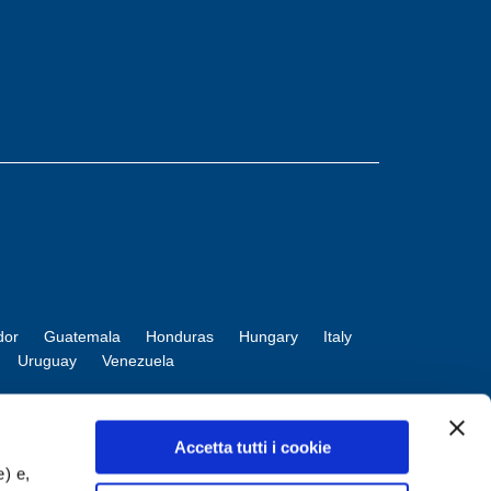
dor
Guatemala
Honduras
Hungary
Italy
Uruguay
Venezuela
Accetta tutti i cookie
e) e,