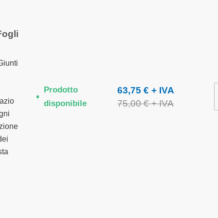
Fogli
Giunti
Prodotto
63,75 €
pazio
75,00 €
disponibile
gni
zione
dei
sta