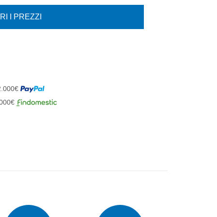
I I PREZZI
 2.000€
1.000€