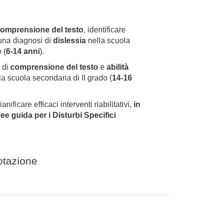
omprensione del testo
, identificare
e una diagnosi di
dislessia
nella scuola
 (
6-14 anni
).
, di
comprensione del testo
e
abilità
la scuola secondaria di II grado (
14-16
anificare efficaci interventi riabilitativi,
in
nee guida per i
Disturbi Specifici
notazione