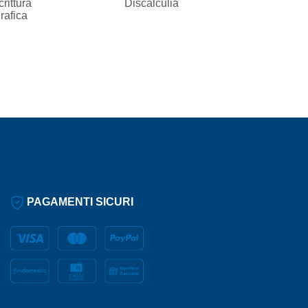
rittura
Discalculia
rafica
PAGAMENTI SICURI