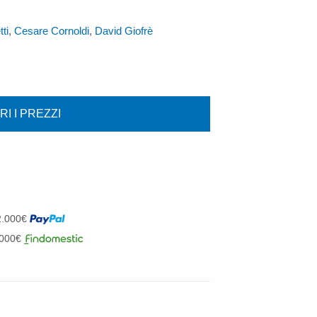
ti
,
Cesare Cornoldi
,
David Giofrè
I I PREZZI
 2.000€
1.000€