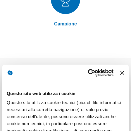
Campione
Elementi
prodotti
Questo sito web utilizza i cookie
92062J - TPL - Kit
raggruppati
Questo sito utilizza cookie tecnici (piccoli file informatici
Manuale + materiale del test + 10 protocolli di
registrazione
necessari alla corretta navigazione) e, solo previo
consenso dell’utente, possono essere utilizzati anche
Prodotto disponibile
cookie non tecnici, in particolare possono essere
238,00 €
280,00 €
impiegati cookie di profilazione - di terze parti e con