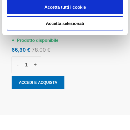
Accetta tutti i cookie
Accetta selezionati
92064L - TPL - Manuale di istruzioni
Prodotto disponibile
66,30 €
78,00 €
-
+
ACCEDI E ACQUISTA