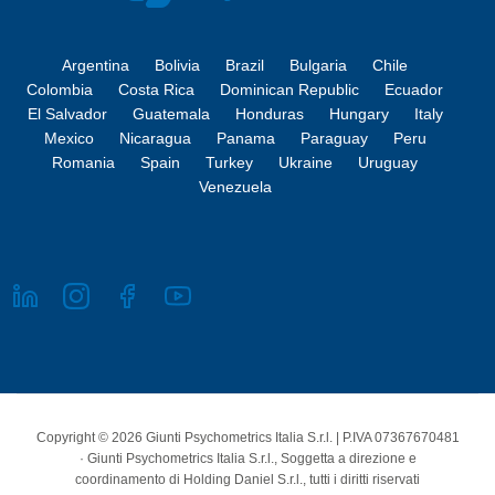
Argentina
Bolivia
Brazil
Bulgaria
Chile
Colombia
Costa Rica
Dominican Republic
Ecuador
El Salvador
Guatemala
Honduras
Hungary
Italy
Mexico
Nicaragua
Panama
Paraguay
Peru
Romania
Spain
Turkey
Ukraine
Uruguay
Venezuela
Copyright © 2026 Giunti Psychometrics Italia S.r.l. | P.IVA 07367670481
· Giunti Psychometrics Italia S.r.l., Soggetta a direzione e
coordinamento di Holding Daniel S.r.l., tutti i diritti riservati