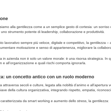
ione
amo alla gentilezza come a un semplice gesto di cortesia: un sorriso o 
 uno strumento potente di leadership, collaborazione e produttività.
to lavorativo sempre più veloce, digitale e competitivo, la gentilezza – a
umentare motivazione e senso di appartenenza, migliorare la collaborazi
za in azienda non è solo un valore morale: è una risorsa strategica. I
am
e all’organizzazione e quali rischi comporta ignorarla.
za: un concetto antico con un ruolo moderno
a attraversa secoli e culture, legata alla nobiltà d’animo e all’apertura 
iave della cultura organizzativa, integrando rispetto, empatia, riconos
 caratterizzata da
smart working
e aumento dello stress, la gentilezza: