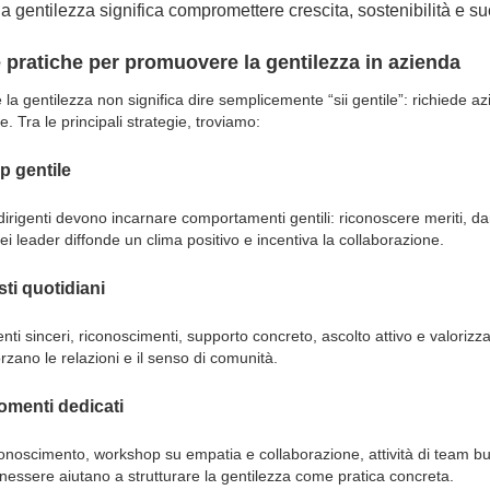
la gentilezza significa compromettere crescita, sostenibilità e s
e pratiche per promuovere la gentilezza in azienda
la gentilezza non significa dire
semplicemente
“sii gentile”: richiede 
ve.
Tra le principali strategie, troviamo:
p gentile
irigenti devono incarnare comportamenti gentili: riconoscere meriti, d
i leader diffonde un clima positivo e incentiva la collaborazione.
sti quotidiani
ti sinceri, riconoscimenti, supporto concreto, ascolto attivo e valori
rzano le relazioni e il senso di comunità.
omenti dedicati
iconoscimento, workshop su empatia e collaborazione, attività di team bui
nessere aiutano a strutturare la gentilezza come pratica concreta.