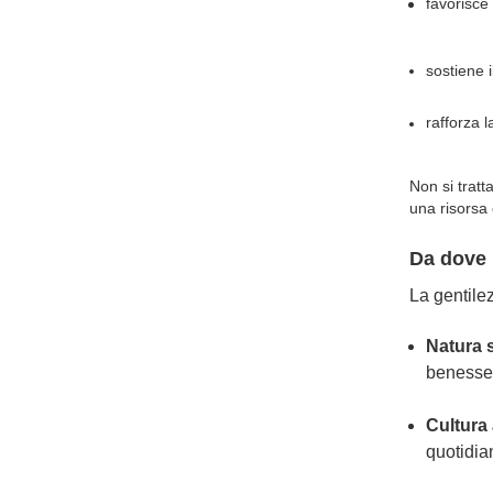
favorisce
sostiene 
rafforza l
Non si tratt
una risorsa
Da dove 
La gentilez
Natura 
benesser
Cultura
quotidia