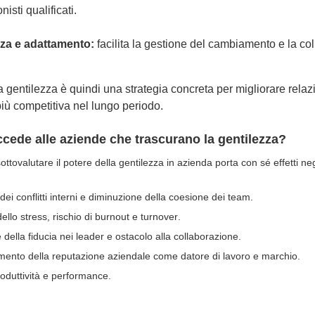
nisti qualificati.
nza e adattamento:
facilita la gestione del cambiamento e la co
a gentilezza è quindi una strategia concreta per migliorare relazi
più competitiva nel lungo periodo.
cede alle aziende che trascurano la gentilezza?
sottovalutare
il potere del
la gentilezza in azienda
porta con sé effetti neg
ei conflitti interni e diminuzione della coesione
dei team
.
ello stress, rischio di burnout e turnover
.
 della fiducia nei leader e ostacolo alla collaborazione
.
ento della reputazione aziendale come datore di lavoro e marchio
.
roduttività e performance
.