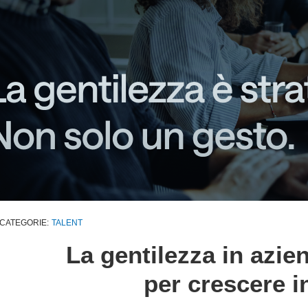
CATEGORIE:
TALENT
La
g
entilezza in
a
zie
per
c
rescere
i