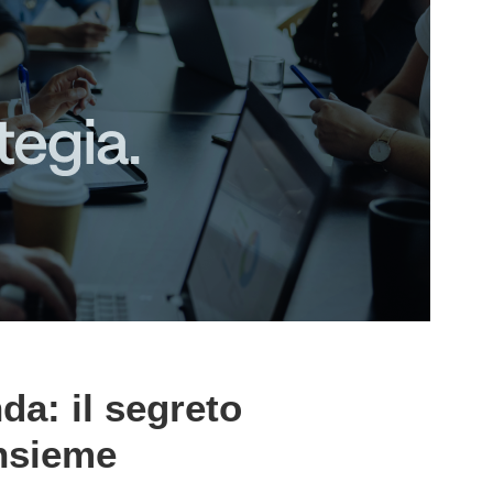
nda:
i
l
s
egreto
nsieme