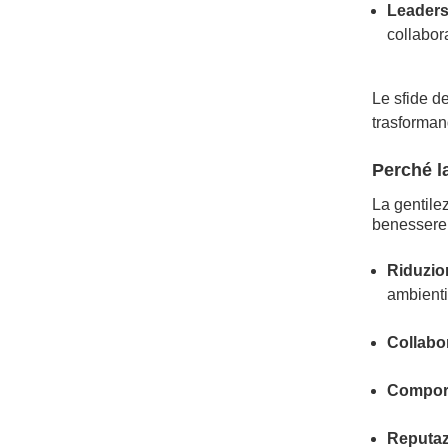
Leaders
collabor
Le sfide d
trasforman
Perché l
La gentile
benessere 
Riduzio
ambienti 
Collabor
Comport
Reputazi