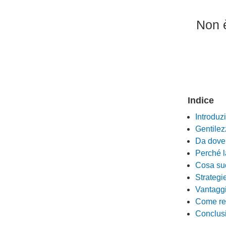
No
n 
Indice
Introduz
Gentilez
Da dove 
Perché l
Cosa suc
Strategi
Vantaggi
Come ren
Conclus