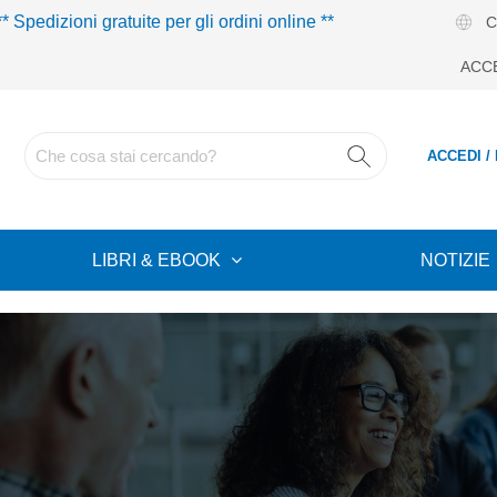
** Spedizioni gratuite per gli ordini online **
C
ACC
ACCEDI /
LIBRI & EBOOK
NOTIZIE