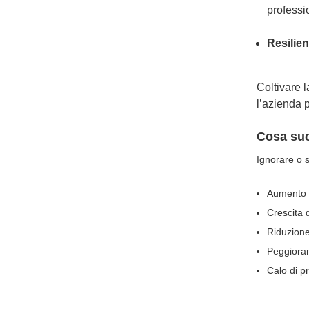
professio
Resilie
Coltivare l
l’azienda 
Cosa suc
Ignorare
o 
Aumento d
Crescita d
Riduzione
Peggioram
Calo di p