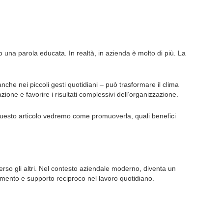
una parola educata. In realtà, in azienda è molto di più. La
nche nei piccoli gesti quotidiani – può trasformare il clima
one e favorire i risultati complessivi dell’organizzazione.
n questo articolo vedremo come promuoverla, quali bene
fici
verso gli altri. Nel contesto aziendale moderno, diventa un
cimento e supporto reciproco nel lavoro
quotidiano
.