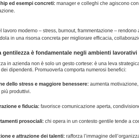
hip ed esempi concreti:
manager e colleghi che agiscono con 
azione.
el lavoro moderno – stress, burnout, frammentazione –
rendono 
dola in una risorsa concreta per migliorare efficacia, collabora
a gentilezza è fondamentale negli ambienti lavorativi
zza in azienda non è solo un gesto cortese: è una leva strategic
dei dipendenti. Promuoverla comporta numerosi benefici:
ne dello stress e maggiore benessere:
aumenta motivazione,
più produttivi.
azione e fiducia:
favorisce comunicazione aperta, condivision
amenti prosociali:
chi opera in un contesto gentile tende a c
one e attrazione dei talenti:
rafforza l’immagine dell’organizzaz