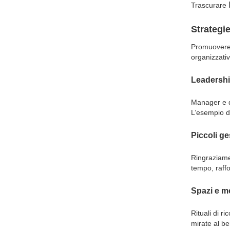
Trascurare
Strategi
Promuovere 
organizzati
Leadershi
Manager e d
L’esempio de
Piccoli ge
Ringraziamen
tempo, raffo
Spazi e m
Rituali di r
mirate al be