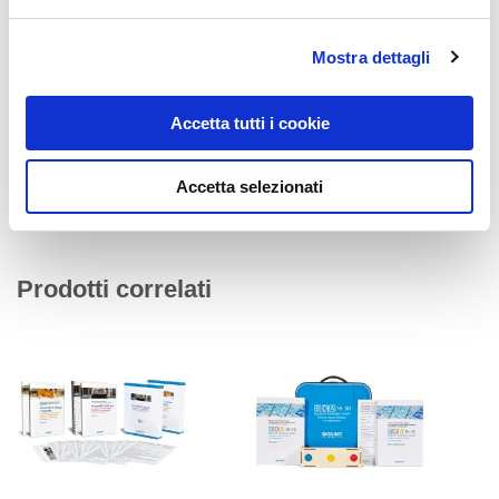
scolastici più inclusivi.
Implementare tali strumenti nell'ambito
dell'istruzione è un passo concreto verso il conseguimento
dell'Obiettivo 4 dell'Agenda 2030
, poiché promuove un
Mostra dettagli
apprendimento di qualità per tutte le persone
, senza lasciare
nessuno indietro.
Accetta tutti i cookie
Accetta selezionati
Prodotti correlati