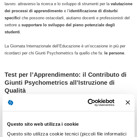
lavoro: attraverso la ricerca e lo sviluppo di strumenti per la
valutazione
dei processi di apprendimento
e l’
identificazione di disturbi
specifici
che possono ostacolarli, aiutiamo docenti e professionisti del
settore a
supportare lo sviluppo del pieno potenziale degli
studenti
.
La Giornata Internazionale dell’Educazione è un’occasione in più per
ricordarci per chi Giunti Psychometrics fa quello che fa:
le persone
.
Test per l’Apprendimento: il Contributo di
Giunti Psychometrics all'Istruzione di
Qualità
I
test per l’apprendimento di Giunti Psychometrics
, riportati nel
contesto dell'
Obiettivo 4 dell'Agenda 2030
-
Fornire un’istruzione di
qualità, equa e inclusiva, e opportunità di apprendimento per tutti
-,
Questo sito web utilizza i cookie
forniscono un approccio accurato e scientificamente validato per
Questo sito utilizza cookie tecnici (piccoli file informatici
identificare le sfide legate ai Disturbi Specifici di Apprendimento (DSA).