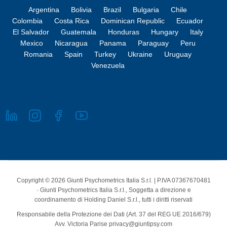
Argentina
Bolivia
Brazil
Bulgaria
Chile
Colombia
Costa Rica
Dominican Republic
Ecuador
El Salvador
Guatemala
Honduras
Hungary
Italy
Mexico
Nicaragua
Panama
Paraguay
Peru
Romania
Spain
Turkey
Ukraine
Uruguay
Venezuela
Copyright © 2026 Giunti Psychometrics Italia S.r.l. | P.IVA 07367670481
· Giunti Psychometrics Italia S.r.l., Soggetta a direzione e
coordinamento di Holding Daniel S.r.l., tutti i diritti riservati
Responsabile della Protezione dei Dati (Art. 37 del REG UE 2016/679)
Avv. Victoria Parise privacy@giuntipsy.com